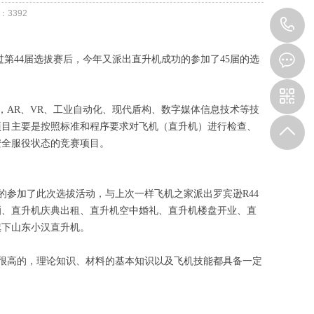
：
3392
1
过第44届选拔赛后，今年又派出直升机成功的参加了45届的选
，AR、VR、工业自动化、现代盾构、数字媒体信息技术等技
项目主要是按照标准和程序要求对飞机（直升机）进行检查、
安全服役状态的竞赛项目。
参加了此次选拔活动，与上次一样飞机之家派出罗宾逊R44
洒、直升机庆典出租、直升机空中婚礼、直升机楼盘开业、直
旗下山东小汉直升机。
很高的，理论知识、材料的基本知识以及飞机技能都具备一定