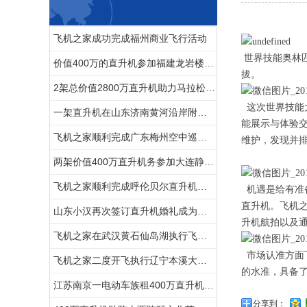
飞机之家成功完成福州商业飞行活动
世界技能奥林匹
价值400万的直升机参加福建龙岩楼盘空中看房活动
拔。
2架总价值2800万直升机助力马拉松比赛
这次世界技能大
一架直升机在山东济南黄河沿岸附近开展农林喷洒
能展示与体验
飞机之家顺利完成广东梅州空中巡查飞行务
维护，发现并
两架价值400万直升机务参加大连静态展览
飞机之家顺利完成呼伦贝尔直升机航测作业
机遇是给有准
直升机。飞机
山东小汉再次签订直升机婚礼成为全国空中婚礼接亲最多企业之一
升机航拍以及通
飞机之家在武汉黄石仙岛湖执行飞行任务
市场认准方面
飞机之家二度开飞执行辽宁本溪大雅河巡查任务
的水准，具备
江苏南京一电动车族租400万直升机助阵
分享到：