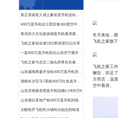
真正圣诞老人成土豪坐直升机送钻戒和空中婚礼
400万直升机在江西宜春360度空中看房
青岛恒大文化旅游城直升机看房轰动全城
冬天来临，
飞机之家旗下
飞机之家创业者CEO郭兆荣日记分享
一架400万直升机前往山东济宁展开美国白蛾防治
飞机之家与北京二锅头跨界在长春开展飞行
飞机之家工
山东威海商厦开业租400万直升机庆典舞狮子锣鼓喧天“年味”十足
懈怠，卯足
方而言，温度
湖南长沙宝马7系租400万红色直升机助阵
空中看房。
山东济南接亲用直升机结婚1小时6万6
山东烟台某地产租400万直升机到场
太酷啦开飞机吃火锅吃出励志的味道