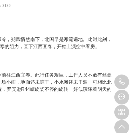
：
3189
寒冷，朔风悄然南下，北国早是寒流遍地。此时此刻，
寒的阻力，直下江西宜春，开始上演空中看房。
令前往江西宜春。此行任务艰巨，工作人员不敢有丝毫
1
一场小雨，地面还未晾干，小水滩还未干涸，可相比北
，罗宾逊R44螺旋桨不停的旋转，好似演绎着明天的