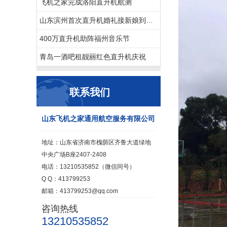
飞机之家完成洛阳直升机航测
山东滨州首次直升机婚礼接新娘到淄博中式直升机婚礼亮相
400万直升机助阵福州音乐节
青岛一酒吧租靓丽红色直升机庆祝
联系我们
山东飞机之家通用航空服务有限公司
地址：山东省济南市槐荫区齐鲁大道绿地
中央广场B座2407-2408
电话：13210535852（微信同号）
Q Q：413799253
邮箱：413799253@qq.com
咨询热线
13210535852