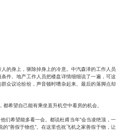
行人的身上，驱除掉身上的冷意。中汽森泽的工作人员
惠条件。地产工作人员把楼盘详情细细说了一遍，可这
的群众议论纷纷，声音顿时嘈杂起来。最后的落脚点却
笑，都希望自己能有乘坐直升机空中看房的机会。
他们希望能多看一会。都说杜甫当年“会当凌绝顶，一
说的“善假于物也”。在这里也祝飞机之家善假于物，让