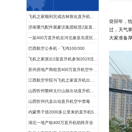
飞机之家顺利完成吉林敦化直升机航测
癸卯年，
济南重汽配件展豪沃集团租赁2架直升机庆典
过，天气
一架400万直升机在河北秦皇岛景区体验飞行
大家准备
巴西航空公务机 - 飞鸿100/300
飞机之家派出2架直升机参加2019沈阳法库航展
苏州房地产商租赁400万直升机空中看房
江西航空学院与飞机之家直升机出租合作参加人社部第44届世界技能大赛
山西忻州繁峙太行山脉出动直升机禁毒
山西忻州代县出动直升机空中禁毒
内蒙男子借2000多公里来的直升机520向女友求婚
湖北一地产租400万直升机助阵开业