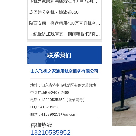
飞机之家顺利完成浙江直升机航测作业
庞巴迪公务机 - 挑战者850
陕西安康一楼盘租用400万直升机空中看房
世纪缘MLE珠宝五一期间租赁4架直升机在四个城市庆典
联系我们
山东飞机之家通用航空服务有限公司
地址：山东省济南市槐荫区齐鲁大道绿地
中央广场B座2407-2408
电话：13210535852（微信同号）
Q Q：413799253
邮箱：413799253@qq.com
咨询热线
13210535852