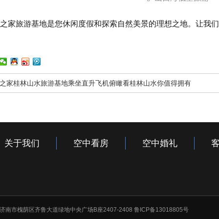
之家旅游基地是您休闲度假和探索自然美景的理想之地。让我们
之家桂林山水旅游基地乘坐直升飞机俯瞰看桂林山水你值得拥有
关于我们
空中看房
空中婚礼
东省济南市槐荫区齐鲁大道绿地中央广场B座2407-2408
鲁ICP备13018805号