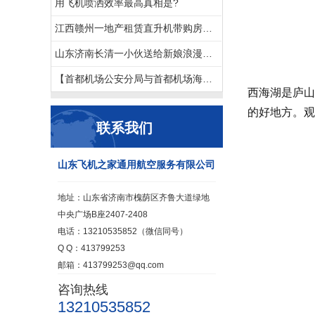
用飞机喷洒效率最高真相是?
江西赣州一地产租赁直升机带购房者空中看房
山东济南长清一小伙送给新娘浪漫空中婚礼
【首都机场公安分局与首都机场海关的公务员那个待遇好,差在哪】
西海湖是庐山
的好地方。观
联系我们
山东飞机之家通用航空服务有限公司
地址：山东省济南市槐荫区齐鲁大道绿地
中央广场B座2407-2408
电话：13210535852（微信同号）
Q Q：413799253
邮箱：413799253@qq.com
咨询热线
13210535852