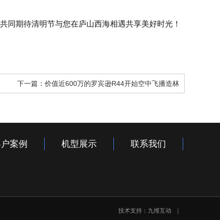
共同期待清明节与您在庐山西海相遇共享美好时光！
下一篇：
价值近600万的罗宾逊R44开始空中飞播造林
客户案例
机型展示
联系我们
技术支持：
九维互动
|