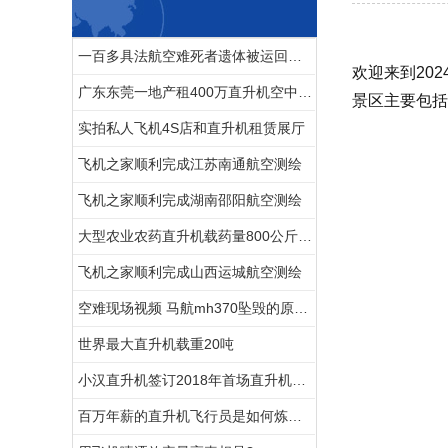
一百多具法航空难死者遗体被运回法国
欢迎来到20
广东东莞一地产租400万直升机空中看房
景区主要包括
实拍私人飞机4S店和直升机租赁展厅
飞机之家顺利完成江苏南通航空测绘
飞机之家顺利完成湖南邵阳航空测绘
大型农业农药直升机载药量800公斤每天农林喷洒达18万亩
飞机之家顺利完成山西运城航空测绘
空难现场视频 马航mh370坠毁的原因 马航空难黑匣子录音
世界最大直升机载重20吨
小汉直升机签订2018年首场直升机婚礼合同将在过年期间举行
百万年薪的直升机飞行员是如何炼成的