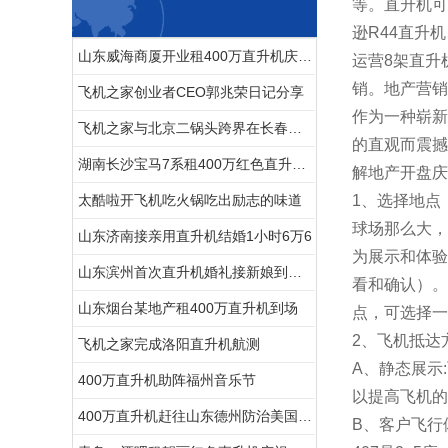
等。直升机可
逊R44直升
山东威海商厦开业租400万直升机庆典舞狮子锣鼓喧天“年味”十足
运营8架直升
销。地产营销
飞机之家创业者CEO郭兆荣日记分享
作为一种崭新
飞机之家与北京二锅头跨界在长春开展飞行
的直观而震撼
湖南长沙宝马7系租400万红色直升机助阵
解地产开盘庆
太酷啦开飞机吃火锅吃出励志的味道
1、选择地点
球场那么大，
山东济南接亲用直升机结婚1小时6万6
为展示和体验
山东滨州首次直升机婚礼接新娘到淄博中式直升机婚礼亮相
看和确认）。
山东烟台某地产租400万直升机到场
点，可选择一
2、飞机抵达
飞机之家完成洛阳直升机航测
A、静态展示
400万直升机助阵福州音乐节
以提高飞机的
400万直升机赶往山东德州防治美国白蛾
B、客户飞行