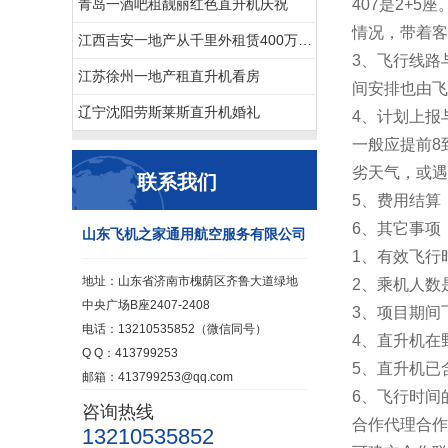
青岛一酒吧租靓丽红色直升机庆祝
407是2+
情况，带着客
江西吉安一地产从千里外租赁400万直升机空中撒玫瑰雨
3、飞行线路
江苏徐州一地产租直升机看房
间安排也由飞
辽宁沈阳劳斯莱斯直升机婚礼
4、计划上报
一般应提前8
劣天气，或遇
联系我们
5、费用结算
6、其它事项
山东飞机之家通用航空服务有限公司
1、有效飞行
地址：山东省济南市槐荫区齐鲁大道绿地
2、乘机人数
中央广场B座2407-2408
3、项目期间
电话：13210535852（微信同号）
4、直升机在
Q Q：413799253
5、直升机已
邮箱：413799253@qq.com
6、飞行时间
咨询热线
合作代理合作
13210535852