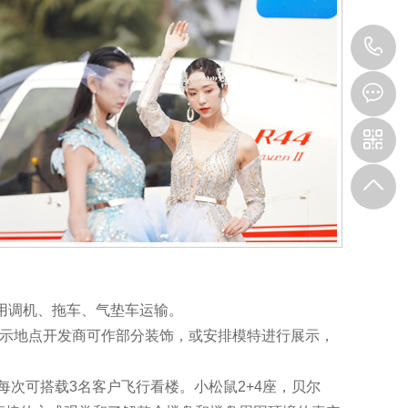
1
用调机、拖车、气垫车运输。
展示地点开发商可作部分装饰，或安排模特进行展示，
，每次可搭载3名客户飞行看楼。小松鼠2+4座，贝尔