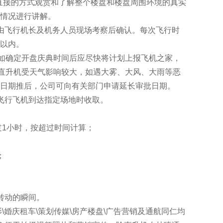
以直接的方式观赏和了解整个楼盘和楼盘周围环境的真实
情况进行讲解。
由飞行机长及机务人员现场考察后确认。每次飞行时
钟以内。
，如确定开盘庆典时间后应尽快将计划上报飞机之家，
。直升机受天气影响较大，如遇大雾、大风、大雨等恶
日期推后，公司可向有关部门申请延长审批日期。
或飞行飞机到达指定场地时收取。
过1小时，按超过时间计算；
；
转动的瞬间。
\婚庆租车\策划传媒\房产楼盘\广告营销及通航同仁均