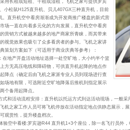
采用长租或短租、干租或湿租，飞机之家可提供罗宾
机、小松鼠H125直升机、贝儿407GX三种直升机，目前
机。直升机空中看房渐渐成为开发商推广楼盘的新式营
市场一直在向着多元化的方向发展，直升机空中看房
的营销方式被越来越多的地产商家所青睐，而其带来
的视觉效果也吸引了众多看房者的参与。飞机之家讲
典策划方案如下（可适用于商业庆典等参考）：
：在地产开盘活动地址选择一处空旷地，大小约半个篮
上方无高压电线和障碍物，可供直升机起降的地点作
起降点（确定后由飞机之家派专业人员到现场进行查
如场地有限，可选附近空旷地降落后推机到指定展示
两个备用起降点。
方式和活动流程安排：直升机以托运方式到达活动现场，一般采
:飞机之家工作人员可将飞机停放在活动指定地点供静态展示，
可观赏性，提升楼盘档次。
体验空中看楼:罗宾逊R44 直升机1+3个座位，除一名飞行员外